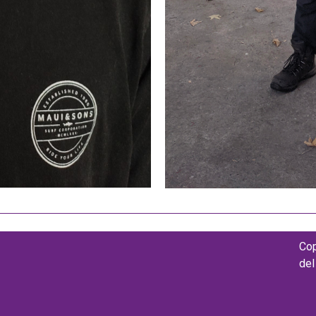
Cop
del