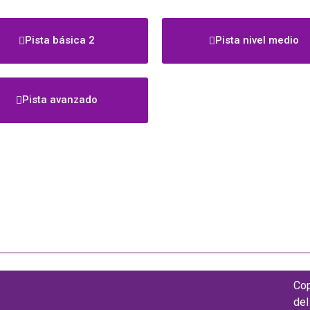
Pista básica 2
Pista nivel medio
Pista avanzado
Cop
del