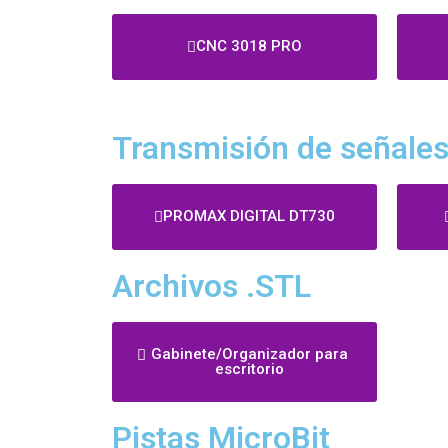
CNC 3018 PRO
Transmisión de señale
PROMAX DIGITAL DT730
Archivos .STL
Gabinete/Organizador para
escritorio
Pistas MicroBit