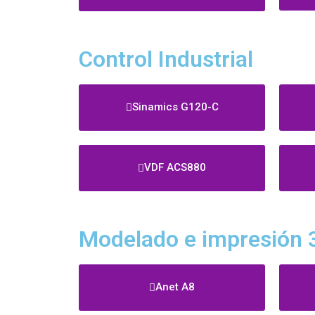
Control Industrial
Sinamics G120-C
VDF ACS880
Modelado e impresión 
Anet A8