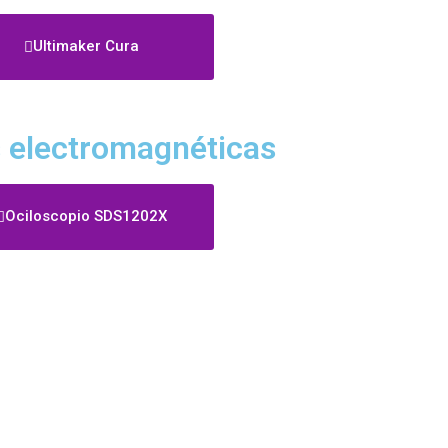
Ultimaker Cura
s electromagnéticas
Ociloscopio SDS1202X