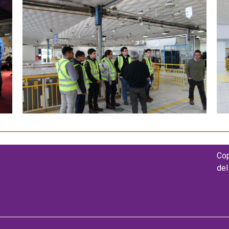
Cop
del