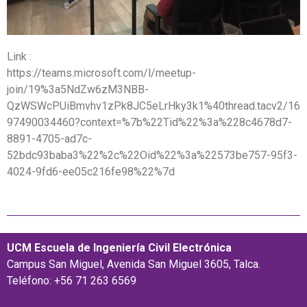
Link :
https://teams.microsoft.com/l/meetup-
join/19%3a5NdZw6zM3NBB-
QzWSWcPUiBmvhv1zPk8JC5eLrHky3k1%40thread.tacv2/16
97490034460?context=%7b%22Tid%22%3a%228c4678d7-
8891-4705-ad7c-
52bdc93baba3%22%2c%22Oid%22%3a%22573be757-95f3-
4024-9fd6-ee05c216fe98%22%7d
UCM Escuela de Ingeniería Civil Electrónica
Campus San Miguel, Avenida San Miguel 3605, Talca.
Teléfono: +56 71 263 6569