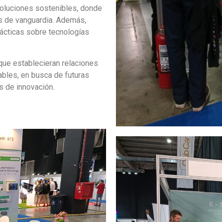
oluciones sostenibles, donde
os de vanguardia. Además,
ácticas sobre tecnologías
 que establecieran relaciones
ables, en busca de futuras
os de innovación.