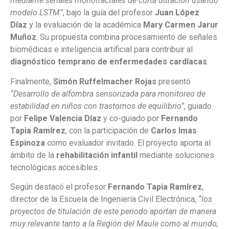
mediante señales monofractales de corta duración usando
modelo LSTM”
, bajo la guía del profesor
Juan López
Díaz
y la evaluación de la académica
Mary Carmen Jarur
Muñoz
. Su propuesta combina procesamiento de señales
biomédicas e inteligencia artificial para contribuir al
diagnóstico temprano de enfermedades cardíacas
.
Finalmente,
Simón Ruffelmacher Rojas
presentó
“Desarrollo de alfombra sensorizada para monitoreo de
estabilidad en niños con trastornos de equilibrio”
, guiado
por
Felipe Valencia Díaz
y co-guiado por
Fernando
Tapia Ramírez
, con la participación de
Carlos Imas
Espinoza
como evaluador invitado. El proyecto aporta al
ámbito de la
rehabilitación infantil
mediante soluciones
tecnológicas accesibles.
Según destacó el profesor
Fernando Tapia Ramírez
,
director de la Escuela de Ingeniería Civil Electrónica,
“los
proyectos de titulación de este periodo aportan de manera
muy relevante tanto a la Región del Maule como al mundo,