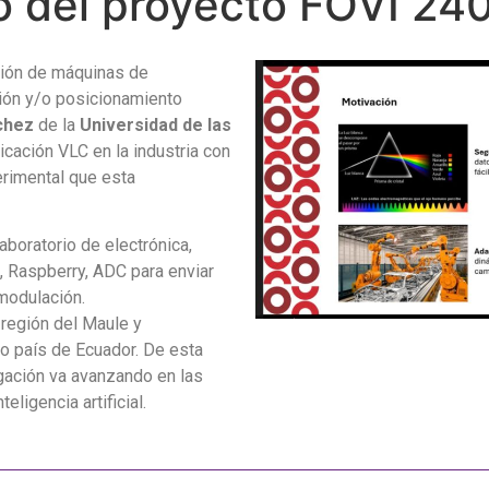
co del proyecto FOVI 2
ción de máquinas de
ión y/o posicionamiento
chez
de la
Universidad de las
cación VLC en la industria con
erimental que esta
boratorio de electrónica,
, Raspberry, ADC para enviar
modulación.
a región del Maule y
o país de Ecuador. De esta
tigación va avanzando en las
ligencia artificial.